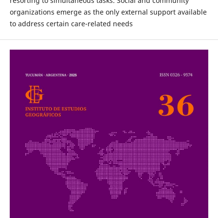
resorting to simultaneous tasks. Social and community
organizations emerge as the only external support available
to address certain care-related needs